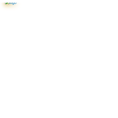
ein Gemeinsam e. V.
GEGEN ALTERS­ARMUT
Vereinsmitglied ohne Vorräte, ohne Geld und fremde Hilfe in Krefeld 
 Menschen bewegt und Spenden für unseren Verein und damit für die 
der aktuellen Situation sind wir mehr denn je auf Unterstützung ange
 helfen Sie dem Gemeinsam e. V. in Krefeld.