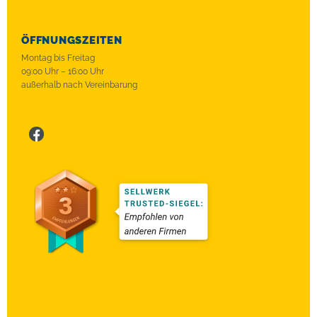
ÖFFNUNGSZEITEN
Montag bis Freitag
09:00 Uhr – 16:00 Uhr
außerhalb nach Vereinbarung
Face
Insta
bett
boo
gra
erpl
k
m
ace