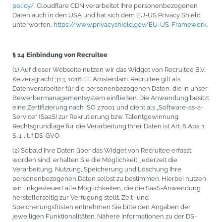
policy/
. Cloudflare CDN verarbeitet Ihre personenbezogenen
Daten auch in den USA und hat sich dem EU-US Privacy Shield
unterworfen,
https://www.privacyshield.gov/EU-US-Framework
.
§ 14 Einbindung von Recruitee
(1) Auf dieser Webseite nutzen wir das Widget von Recruitee B.V.,
Keizersgracht 313, 1016 EE Amsterdam. Recruitee gilt als
Datenverarbeiter für die personenbezogenen Daten, die in unser
Bewerbermanagementsystem einfließen. Die Anwendung besitzt
eine Zertifizierung nach ISO 27001 und dient als „Software-as-a-
Service“ (SaaS) zur Rekrutierung bzw. Talentgewinnung.
Rechtsgrundlage für die Verarbeitung Ihrer Daten ist Art. 6 Abs. 1
S. 1 lit. f DS-GVO.
(2) Sobald Ihre Daten über das Widget von Recruitee erfasst
worden sind, erhalten Sie die Möglichkeit, jederzeit die
Verarbeitung, Nutzung, Speicherung und Löschung Ihre
personenbezogenen Daten selbst zu bestimmen. Hierbei nutzen
wir linkgesteuert alle Möglichkeiten, die die SaaS-Anwendung
herstellerseitig zur Verfügung stellt. Zeit- und
Speicherungsfristen entnehmen Sie bitte den Angaben der
jeweiligen Funktionalitäten. Nähere Informationen zu der DS-