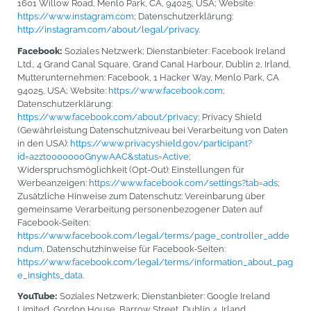
1601 Willow Road, Menlo Park, CA, 94025, USA; Website:
https://www.instagram.com
; Datenschutzerklärung:
http://instagram.com/about/legal/privacy
.
Facebook:
Soziales Netzwerk; Dienstanbieter: Facebook Ireland
Ltd., 4 Grand Canal Square, Grand Canal Harbour, Dublin 2, Irland,
Mutterunternehmen: Facebook, 1 Hacker Way, Menlo Park, CA
94025, USA; Website:
https://www.facebook.com
;
Datenschutzerklärung:
https://www.facebook.com/about/privacy
; Privacy Shield
(Gewährleistung Datenschutzniveau bei Verarbeitung von Daten
in den USA):
https://www.privacyshield.gov/participant?
id=a2zt0000000GnywAAC&status=Active
;
Widerspruchsmöglichkeit (Opt-Out): Einstellungen für
Werbeanzeigen:
https://www.facebook.com/settings?tab=ads
;
Zusätzliche Hinweise zum Datenschutz: Vereinbarung über
gemeinsame Verarbeitung personenbezogener Daten auf
Facebook-Seiten:
https://www.facebook.com/legal/terms/page_controller_adde
ndum
, Datenschutzhinweise für Facebook-Seiten:
https://www.facebook.com/legal/terms/information_about_pag
e_insights_data
.
YouTube:
Soziales Netzwerk; Dienstanbieter: Google Ireland
Limited, Gordon House, Barrow Street, Dublin 4, Irland,