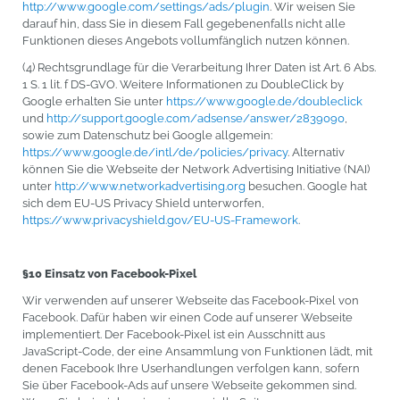
http://www.google.com/settings/ads/plugin
. Wir weisen Sie
darauf hin, dass Sie in diesem Fall gegebenenfalls nicht alle
Funktionen dieses Angebots vollumfänglich nutzen können.
(4) Rechtsgrundlage für die Verarbeitung Ihrer Daten ist Art. 6 Abs.
1 S. 1 lit. f DS-GVO. Weitere Informationen zu DoubleClick by
Google erhalten Sie unter
https://www.google.de/doubleclick
und
http://support.google.com/adsense/answer/2839090
,
sowie zum Datenschutz bei Google allgemein:
https://www.google.de/intl/de/policies/privacy
. Alternativ
können Sie die Webseite der Network Advertising Initiative (NAI)
unter
http://www.networkadvertising.org
besuchen. Google hat
sich dem EU-US Privacy Shield unterworfen,
https://www.privacyshield.gov/EU-US-Framework
.
§10 Einsatz von Facebook-Pixel
Wir verwenden auf unserer Webseite das Facebook-Pixel von
Facebook. Dafür haben wir einen Code auf unserer Webseite
implementiert. Der Facebook-Pixel ist ein Ausschnitt aus
JavaScript-Code, der eine Ansammlung von Funktionen lädt, mit
denen Facebook Ihre Userhandlungen verfolgen kann, sofern
Sie über Facebook-Ads auf unsere Webseite gekommen sind.