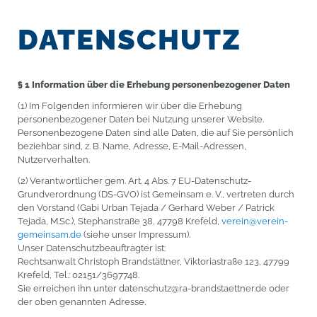
DATENSCHUTZ
§ 1 Information über die Erhebung personenbezogener Daten
(1) Im Folgenden informieren wir über die Erhebung
personenbezogener Daten bei Nutzung unserer Website.
Personenbezogene Daten sind alle Daten, die auf Sie persönlich
beziehbar sind, z. B. Name, Adresse, E-Mail-Adressen,
Nutzerverhalten.
(2) Verantwortlicher gem. Art. 4 Abs. 7 EU-Datenschutz-
Grundverordnung (DS-GVO) ist Gemeinsam e. V., vertreten durch
den Vorstand (Gabi Urban Tejada / Gerhard Weber / Patrick
Tejada, M.Sc.), Stephanstraße 38, 47798 Krefeld,
verein@verein-
gemeinsam.de
(siehe unser Impressum).
Unser Datenschutzbeauftragter ist:
Rechtsanwalt Christoph Brandstättner, Viktoriastraße 123, 47799
Krefeld, Tel.: 02151/3697748.
Sie erreichen ihn unter datenschutz@ra-brandstaettner.de oder
der oben genannten Adresse.