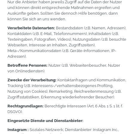
Nur die Anbieter haben jeweils Zugriff auf die Daten der Nutzer
und können direkt entsprechende Maßnahmen ergreifen und
Auskünfte geben. Sollten Sie dennoch Hilfe benötigen, dann
können Sie sich an uns wenden.
Verarbeitete Datenarten:
Bestandsdaten (z.B. Namen, Adressen),
Kontaktdaten (z.B. E-Mail, Telefonnummern), Inhaltsdaten (z.B.
Texteingaben, Fotografien, Videos), Nutzungsdaten (z.B. besuchte
Webseiten, Interesse an Inhalten, Zugriffszeiten),
Meta-/Kommunikationsdaten (z.B. Geräte-Informationen, IP-
Adressen).
Betroffene Personen:
Nutzer (z.B. Webseitenbesucher, Nutzer
von Onlinediensten).
Zwecke der Verarbeitung:
Kontaktanfragen und Kommunikation,
Tracking (z.B. interessens-/verhaltensbezogenes Profiling,
Nutzung von Cookies), Remarketing, Reichweitenmessung (z.B.
Zugriffsstatistiken, Erkennung wiederkehrender Besucher).
Rechtsgrundlagen:
Berechtigte Interessen (Art. 6 Abs. 1 S. 1 lit. f.
DSGVO).
Eingesetzte Dienste und Dienstanbieter:
Instagram :
Soziales Netzwerk; Dienstanbieter: Instagram Inc.,