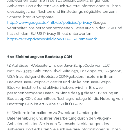
Anbieter erhalten Sie in den Datenschutzerklärungen des
Anbieters. Dort erhalten Sie auch weitere Informationen zu Ihren
diesbezüglichen Rechten und Einstellungsmöglichkeiten zum
Schutze Ihrer Privatsphäre:
http://www.google.de/intl/de/policies/privacy
. Google
verarbeitet Ihre personenbezogenen Daten auch in den USA und
hat sich dem EU-US Privacy Shield unterworfen,
https://www.privacyshield.gov/EU-US-Framework
.
§ 12 Einbindung von Bootstrap CDN
(1) Auf dieser Webseite wird der Java-Script Code von LLC.
NetDNA, 3575, Cahuenga Blvd Suite 630, Los Angeles, CA 90068,
USA (nachfolgend Bootstrap CDN) geladen. Insofern in Ihrem
Browser Java-Script aktiviert ist und Sie keinen Java-Script-
Blocker installiert und aktiviert haben, wird Ihr Browser
personenbezogene Daten im Sinne des § 5 dieser Erklärung an
Bootstrap CDN übermitteln. Rechtsgrundlage für die Nutzung von
Bootstrap CDN ist Art. 6 Abs. 1 S.1 lit f DS-GVO.
(2) Weitere Informationen zu Zweck und Umfang der
Datenerhebung und ihrer Verarbeitung durch den Plug-in-
Anbieter erhalten Sie in den Datenschutzerklärungen des
Anbieters. Dort erhalten Sie auch weitere Informationen zu Ihren