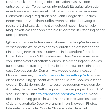
DoubleClick erhält Google die Information, dass Sie den
entsprechenden Teil unseres Internetauftritts aufgerufen oder
eine Anzeige von uns angeklickt haben. Sofern Sie bei einem
Dienst von Google registriert sind, kann Google den Besuch
Ihrem Account zuordnen. Selbst wenn Sie nicht bei Google
registriert sind bzw. sich nicht eingeloggt haben, besteht die
Möglichkeit, dass der Anbieter Ihre IP-Adresse in Erfahrung bringt
und speichert.
(3) Sie können die Teilnahme an diesem Tracking-Verfahren auf
verschiedene Weise verhindern: a) durch eine entsprechende
Einstellung Ihrer Browser-Software, insbesondere führt die
Unterdrückung von Drittcookies dazu, dass Sie keine Anzeigen
von Drittanbietern erhalten; b) durch Deaktivierung der Cookies
für Conversion-Tracking, indem Sie Ihren Browser so einstellen,
dass Cookies von der Domain „www.googleadservices.com“
blockiert werden,
https://www.google.de/settings/ads
, wobei
diese Einstellung gelöscht wird, wenn Sie Ihre Cookies löschen;
c) durch Deaktivierung der interessenbezogenen Anzeigen der
Anbieter, die Teil der Selbstregulierungs-Kampagne „About Ads“
sind, über den Link
http://www.aboutads.info/choices
, wobei
diese Einstellung gelöscht wird, wenn Sie Ihre Cookies löschen;
d) durch dauerhafte Deaktivierung in Ihren Browsern Firefox,
Internetexplorer oder Google Chrome unter dem Link