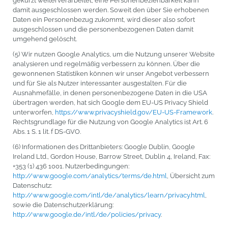
gekürzt weiterverarbeitet, eine Personenbeziehbarkeit kann
damit ausgeschlossen werden. Soweit den über Sie erhobenen
Daten ein Personenbezug zukommt, wird dieser also sofort
ausgeschlossen und die personenbezogenen Daten damit
umgehend gelöscht.
(5) Wir nutzen Google Analytics, um die Nutzung unserer Website
analysieren und regelmäßig verbessern zu können. Über die
gewonnenen Statistiken können wir unser Angebot verbessern
und für Sie als Nutzer interessanter ausgestalten. Für die
Ausnahmefälle, in denen personenbezogene Daten in die USA
übertragen werden, hat sich Google dem EU-US Privacy Shield
unterworfen,
https://www.privacyshield.gov/EU-US-Framework
.
Rechtsgrundlage für die Nutzung von Google Analytics ist Art. 6
Abs. 1 S. 1 lit. f DS-GVO.
(6) Informationen des Drittanbieters: Google Dublin, Google
Ireland Ltd., Gordon House, Barrow Street, Dublin 4, Ireland, Fax:
+353 (1) 436 1001. Nutzerbedingungen:
http://www.google.com/analytics/terms/de.html
, Übersicht zum
Datenschutz:
http://www.google.com/intl/de/analytics/learn/privacy.html
,
sowie die Datenschutzerklärung:
http://www.google.de/intl/de/policies/privacy
.