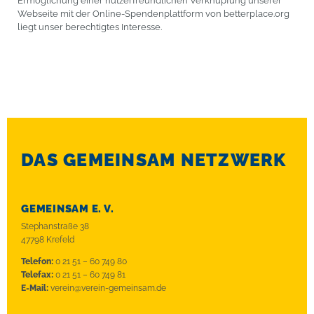
Ermöglichung einer nutzerfreundlichen Verknüpfung unserer
Webseite mit der Online-Spendenplattform von betterplace.org
liegt unser berechtigtes Interesse.
DAS GEMEINSAM NETZWERK
GEMEINSAM E. V.
Stephanstraße 38
47798 Krefeld
Telefon:
0 21 51 – 60 749 80
Telefax:
0 21 51 – 60 749 81
E-Mail:
verein@verein-gemeinsam.de