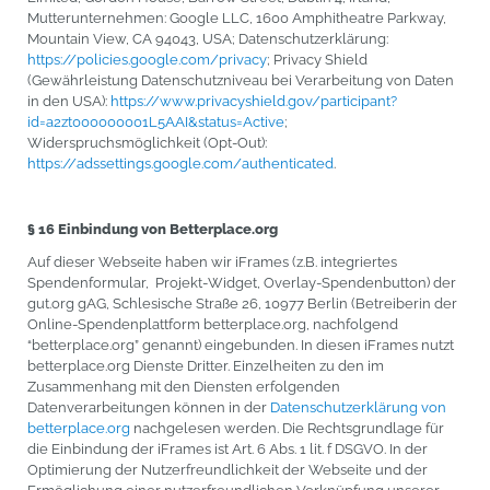
Mutterunternehmen: Google LLC, 1600 Amphitheatre Parkway,
Mountain View, CA 94043, USA; Datenschutzerklärung:
https://policies.google.com/privacy
; Privacy Shield
(Gewährleistung Datenschutzniveau bei Verarbeitung von Daten
in den USA):
https://www.privacyshield.gov/participant?
id=a2zt000000001L5AAI&status=Active
;
Widerspruchsmöglichkeit (Opt-Out):
https://adssettings.google.com/authenticated
.
§ 16 Einbindung von Betterplace.org
Auf dieser Webseite haben wir iFrames (z.B. integriertes
Spendenformular, Projekt-Widget, Overlay-Spendenbutton) der
gut.org gAG, Schlesische Straße 26, 10977 Berlin (Betreiberin der
Online-Spendenplattform betterplace.org, nachfolgend
“betterplace.org” genannt) eingebunden. In diesen iFrames nutzt
betterplace.org Dienste Dritter. Einzelheiten zu den im
Zusammenhang mit den Diensten erfolgenden
Datenverarbeitungen können in der
Datenschutzerklärung von
betterplace.org
nachgelesen werden. Die Rechtsgrundlage für
die Einbindung der iFrames ist Art. 6 Abs. 1 lit. f DSGVO. In der
Optimierung der Nutzerfreundlichkeit der Webseite und der