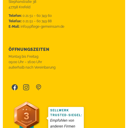
Stephanstraße 38
47798 Krefeld
Telefon:
0 21 51 – 60 749 60
Telefax:
0 21 51 – 60 749 88
E-Mail:
info@pflege-gemeinsam.de
ÖFFNUNGSZEITEN
Montag bis Freitag
09:00 Uhr – 16:00 Uhr
außerhalb nach Vereinbarung
Face
Insta
bett
boo
gra
erpl
k
m
ace