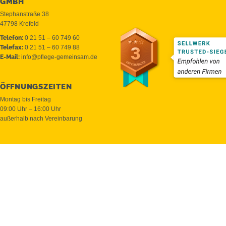
GMBH
Fac
Inst
bett
Stephanstraße 38
47798 Krefeld
ebo
agr
erpl
Telefon:
0 21 51 – 60 749 60
ok
am
ace
Telefax:
0 21 51 – 60 749 88
E-Mail:
info@pflege-gemeinsam.de
ÖFFNUNGSZEITEN
Montag bis Freitag
09:00 Uhr – 16:00 Uhr
außerhalb nach Vereinbarung